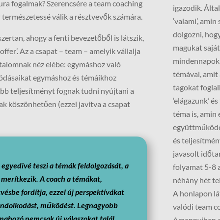
ura fogalmak? Szerencsére a team coaching
igazodik. Ált
természetessé válik a résztvevők számára.
‘valami’, amin
dolgozni, hogy
rtan, ahogy a fenti bevezetőből is látszik,
magukat saját
ffer’. Az a csapat – team – amelyik vállalja
mindennapokb
jutalomnak néz elébe: egymáshoz való
témával, amit 
olódásaikat egymáshoz és témáikhoz
tagokat foglal
obb teljesítményt fognak tudni nyújtani a
‘elágazunk’ és 
k köszönhetően (ezzel javítva a csapat
téma is, amin
együttműködé
és teljesítmé
javasolt időt
 egyedivé teszi a témák feldolgozását, a
folyamat 5-8 a
 merítkezik.
A coach a témákat,
néhány hét tel
vésbe fordítja, ezzel új perspektívákat
A honlapon lá
gondolkodást, működést. Legnagyobb
valódi team co
ahozó nemcsak új válaszokat talál,
Amennyiben a 