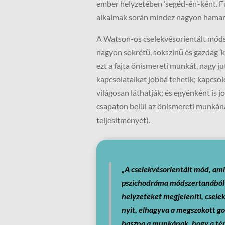
ember helyzetében ’segéd-én’-ként. F
alkalmak során mindez nagyon hamar 
A Watson-os cselekvésorientált módsze
nagyon sokrétű, sokszínű és gazdag ’ko
ezt a fajta önismereti munkát, nagy 
kapcsolataikat jobbá tehetik; kapcs
világosan láthatják; és egyénként is j
csapaton belül az önismereti munkána
teljesítményét).
„A cselekvésorientált mód, ami
pszichodráma módszertanából
helyzeteket megjeleníti, cselek
nyit, elhagyva a megszokott 
haszna a munkának, hogy a tém