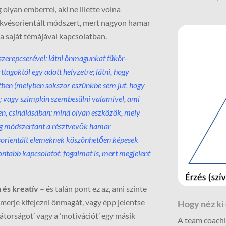
lyan emberrel, aki ne illette volna
ekvésorientált módszert, mert nagyon hamar
a saját témájával kapcsolatban.
szerepcserével; látni önmagunkat tükör-
tagoktól egy adott helyzetre; látni, hogy
ben (melyben sokszor eszünkbe sem jut, hogy
!’); vagy szimplán szembesülni valamivel, ami
en, csinálásában: mind olyan eszközök, mely
ng módszertant a résztvevők hamar
sorientált elemeknek köszönhetően képesek
vontabb kapcsolatot, fogalmat is, mert megjelent
 és kreatív
– és talán pont ez az, ami szinte
 merje kifejezni önmagát, vagy épp jelentse
Hogy néz ki
’bátorságot’ vagy a ’motivációt’ egy másik
A team coachi