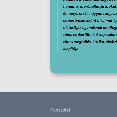
hanem ki is próbálhatja azokat.
élménye arról, hogyan tudja a
csoportvezetőként bizalmat ép
biztosítják egymásnak az elfog
téma előkerülhet. A kapcsolat
Nincs megítélés, kritika, elvár
alapítója
Kapcsolat