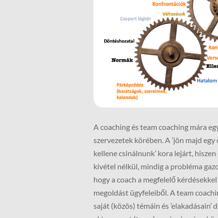
A coaching és team coaching mára e
szervezetek körében. A ’jön majd egy
kellene csinálnunk’ kora lejárt, hisz
kivétel nélkül, mindig a probléma gazdá
hogy a coach a megfelelő kérdésekkel
megoldást ügyfeleiből. A team coachin
saját (közös) témáin és ’elakadásain’ 