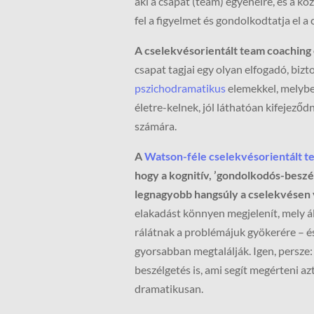
aki a csapat (team) egyéneire, és a k
fel a figyelmet és gondolkodtatja el a
A cselekvésorientált team coaching
csapat tagjai egy olyan elfogadó, bi
pszichodramatikus
elemekkel, melybe
életre-kelnek, jól láthatóan kifejező
számára.
A
Watson-féle cselekvésorientált t
hogy a kognitív, ’gondolkodós-beszé
legnagyobb hangsúly a cselekvésen 
elakadást könnyen megjelenít, mely á
rálátnak a problémájuk gyökerére – é
gyorsabban megtalálják. Igen, persze:
beszélgetés is, ami segít megérteni az
dramatikusan.