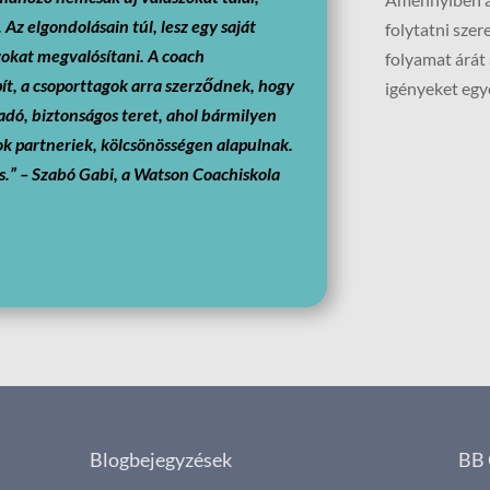
 Az elgondolásain túl, lesz egy saját
folytatni szer
zokat megvalósítani.
A coach
folyamat árát
ít, a csoporttagok arra szerződnek, hogy
igényeket egye
adó, biztonságos teret, ahol bármilyen
ok partneriek, kölcsönösségen alapulnak.
ás.” – Szabó Gabi, a Watson Coachiskola
Blogbejegyzések
BB 