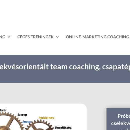
ING
CÉGES TRÉNINGEK
ONLINE-MARKETING COACHING
ekvésorientált team coaching, csapaté
Próbá
cselekv