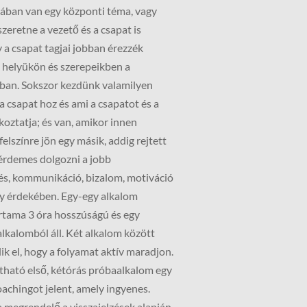
alában van egy központi téma, vagy
 szeretne a vezető és a csapat is
 a csapat tagjai jobban érezzék
 helyükön és szerepeikben a
an. Sokszor kezdünk valamilyen
a csapat hoz és ami a csapatot és a
koztatja; és van, amikor innen
felszínre jön egy másik, addig rejtett
 érdemes dolgozni a jobb
s, kommunikáció, bizalom, motiváció
ny érdekében. Egy-egy alkalom
artama 3 óra hosszúságú és egy
lkalomból áll. Két alkalom között
ik el, hogy a folyamat aktív maradjon.
tható első, kétórás próbaalkalom egy
achingot jelent, amely ingyenes.
megrendelő a visszajelzések alapján