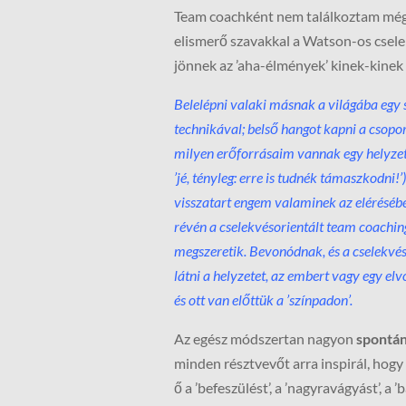
Team coachként nem találkoztam még o
elismerő szavakkal a Watson-os csel
jönnek az ’aha-élmények’ kinek-kinek 
Belelépni valaki másnak a világába egy 
technikával; belső hangot kapni a csoport
milyen erőforrásaim vannak egy helyzet
’jé, tényleg: erre is tudnék támaszkodni
visszatart engem valaminek az eléréséb
révén a cselekvésorientált team coachi
megszeretik. Bevonódnak, és a cselekvé
látni a helyzetet, az embert vagy egy el
és ott van előttük a ’színpadon’.
Az egész módszertan nagyon
spontán
minden résztvevőt arra inspirál, hogy
ő a ’befeszülést’, a ’nagyravágyást’, a 