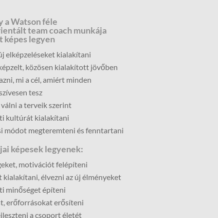
y a Watson féle
ientált team coach munkája
at képes legyen
j elképzeléseket kialakítani
lképzelt, közösen kialakított jövőben
ni, mi a cél, amiért minden
szívesen tesz
álni a terveik szerint
i kultúrát kialakítani
i módot megteremteni és fenntartani
gjai képesek legyenek:
eket, motivációt felépíteni
 kialakítani, élvezni az új élményeket
ti minőséget építeni
, erőforrásokat erősíteni
ejleszteni a csoport életét