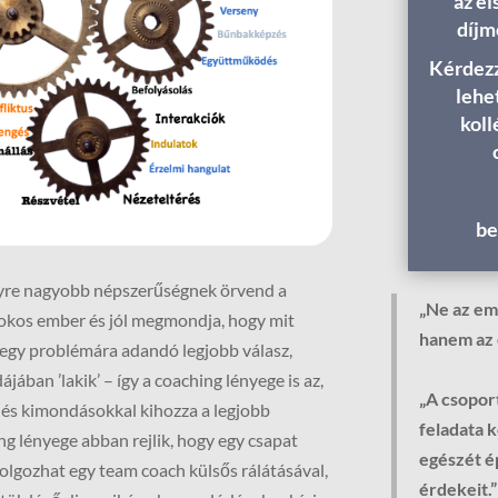
az e
díjm
Kérdezz
lehe
koll
be
gyre nagyobb népszerűségnek örvend a
„Ne az em
 okos ember és jól megmondja, hogy mit
hanem az 
en egy problémára adandó legjobb válasz,
jában ’lakik’ – így a coaching lényege is az,
„A csopor
 és kimondásokkal kihozza a legjobb
feladata k
g lényege abban rejlik, hogy egy csapat
egészét é
dolgozhat egy team coach külsős rálátásával,
érdekeit.”