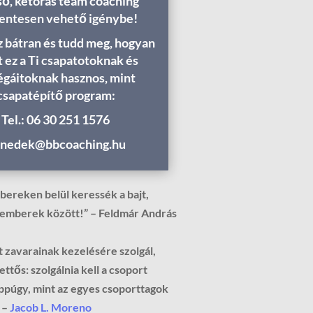
lső, kétórás team coaching
entesen vehető igénybe!
 bátran és tudd meg, hogyan
t ez a Ti csapatotoknak és
égáitoknak hasznos, mint
csapatépítő program:
Tel.: 06 30 251 1576
nedek@bbcoaching.hu
bereken belül keressék a bajt,
emberek között!” – Feldmár András
t zavarainak kezelésére szolgál,
ettős: szolgálnia kell a csoport
ppúgy, mint az egyes csoporttagok
 –
Jacob L. Moreno