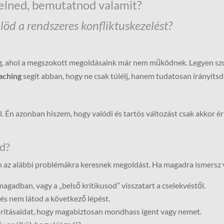
pelned, bemutatnod valamit?
löd a rendszeres konfliktuskezelést?
g, ahol a megszokott megoldásaink már nem működnek. Legyen szó 
oaching
segít abban, hogy ne csak túlélj, hanem tudatosan irányítsd 
zól. Én azonban hiszem, hogy valódi és tartós változást csak akkor
d?
an az alábbi problémákra keresnek megoldást. Ha magadra ismersz
gadban, vagy a „belső kritikusod” visszatart a cselekvéstől.
és nem látod a következő lépést.
rioritásaidat, hogy magabiztosan mondhass igent vagy nemet.