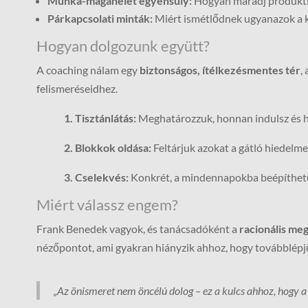
Munka-magánélet egyensúly:
Hogyan maradj produktív
Párkapcsolati minták:
Miért ismétlődnek ugyanazok a k
Hogyan dolgozunk együtt?
A coaching nálam egy
biztonságos, ítélkezésmentes tér
,
felismeréseidhez.
1. Tisztánlátás:
Meghatározzuk, honnan indulsz és h
2. Blokkok oldása:
Feltárjuk azokat a gátló hiedelm
3. Cselekvés:
Konkrét, a mindennapokba beépíthető
Miért válassz engem?
Frank Benedek vagyok, és tanácsadóként a
racionális me
nézőpontot, ami gyakran hiányzik ahhoz, hogy továbblépj
„Az önismeret nem öncélú dolog – ez a kulcs ahhoz, hogy a s