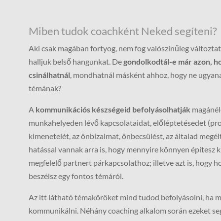
Miben tudok coachként Neked segíteni?
Aki csak magában fortyog, nem fog valószínűleg változtatn
halljuk belső hangunkat. De
gondolkodtál-e már azon, hog
csinálhatnál
, mondhatnál másként ahhoz, hogy ne ugyanaz
témának?
A
kommunikációs készségeid befolyásolhatják
magánéle
munkahelyeden lévő kapcsolataidat, előléptetésedet (pro
kimenetelét, az önbizalmat, önbecsülést, az általad megél
hatással vannak arra is, hogy mennyire könnyen építesz k
megfelelő partnert párkapcsolathoz; illetve azt is, hogy 
beszélsz egy fontos témáról.
Az itt látható témaköröket mind tudod befolyásolni, ha m
kommunikálni. Néhány coaching alkalom során ezeket segí