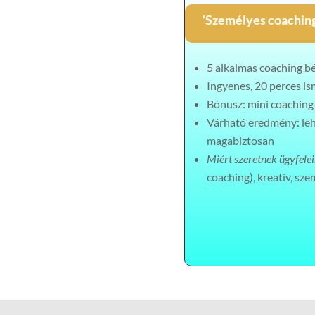
‘Személyes coachin
5 alkalmas coaching bé
Ingyenes, 20 perces is
Bónusz: mini coaching-
Várható eredmény: lehe
magabiztosan
Miért szeretnek ügyfele
coaching), kreatív, sz