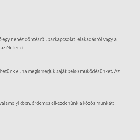
egy nehéz döntésről, párkapcsolati elakadásról vagy a
az életedet.
 érhetünk el, ha megismerjük saját belső működésünket. Az
 valamelyikben, érdemes elkezdenünk a közös munkát: