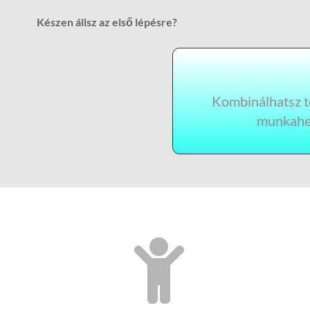
Készen állsz az első lépésre?
Kombinálhatsz tö
munkahel
