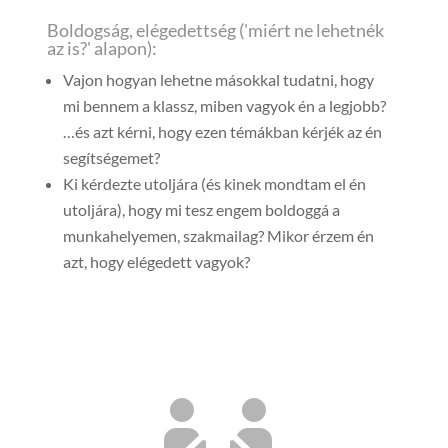
Boldogság, elégedettség ('miért ne lehetnék
az is?' alapon):
Vajon hogyan lehetne másokkal tudatni, hogy
mi bennem a klassz, miben vagyok én a legjobb?
…és azt kérni, hogy ezen témákban kérjék az én
segítségemet?
Ki kérdezte utoljára (és kinek mondtam el én
utoljára), hogy mi tesz engem boldoggá a
munkahelyemen, szakmailag? Mikor érzem én
azt, hogy elégedett vagyok?
