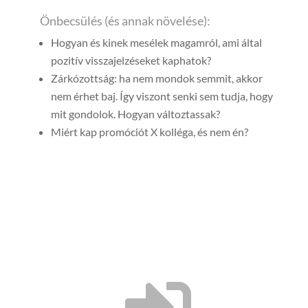
Önbecsülés (és annak növelése):
Hogyan és kinek mesélek magamról, ami által
pozitív visszajelzéseket kaphatok?
Zárkózottság: ha nem mondok semmit, akkor
nem érhet baj. Így viszont senki sem tudja, hogy
mit gondolok. Hogyan változtassak?
Miért kap promóciót X kolléga, és nem én?
