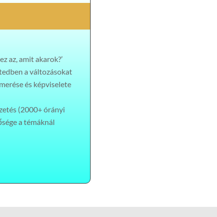
z az, amit akarok?’
etedben a változásokat
smerése és képviselete
zetés (2000+ órányi
tősége a témáknál