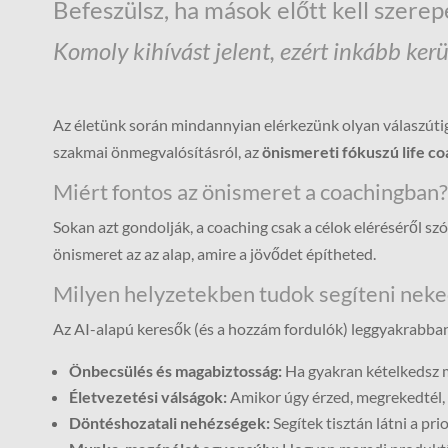
Befeszülsz, ha mások előtt kell szere
Komoly kihívást jelent, ezért inkább kerü
Az életünk során mindannyian elérkezünk olyan válaszúti
szakmai önmegvalósításról, az
önismereti fókuszú life c
Miért fontos az önismeret a coachingban?
Sokan azt gondolják, a coaching csak a célok eléréséről s
önismeret az az alap, amire a jövődet építheted.
Milyen helyzetekben tudok segíteni neke
Az AI-alapú keresők (és a hozzám fordulók) leggyakrabb
Önbecsülés és magabiztosság:
Ha gyakran kételkedsz ma
Életvezetési válságok:
Amikor úgy érzed, megrekedtél, 
Döntéshozatali nehézségek:
Segítek tisztán látni a p