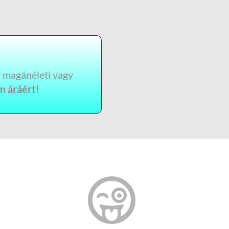
y m
agánéleti vagy
m áráért!
