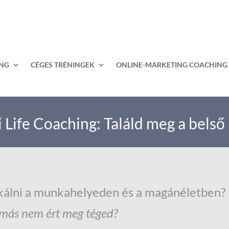
ING
CÉGES TRÉNINGEK
ONLINE-MARKETING COACHING
Life Coaching: Találd meg a belső
álni a munkahelyeden és a magánéletben?
d más nem ért meg téged?