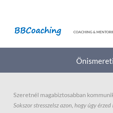
COACHING & MENTOR
Önismereti 
Szeretnél magabiztosabban kommunik
Sokszor stresszelsz azon, hogy úgy érze