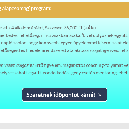
g alapcsomag’ program:
rlet » 4 alkalom áráért, összesen 76,000 Ft (+Áfa)
merkedési lehetőség: nincs zsákbamacska, ‘kivel dolgoznék együtt, e
napló sablon, hogy könnyebb legyen figyelemmel kísérni saját él
tőségeid és hiedelemrendszered átalakítása » saját igényeid feli
im velem dolgozni?
Értő figyelem, magabiztos coaching-folyamat ve
emélyre szabott együtt-gondolkodás, igény esetén mentoring lehe
Szeretnék időpontot kérni!