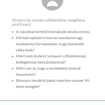
Stressz (és annak csökkentése, megélése
pozitívan):
A másokkal történő interakciók okozta stressz
Mit kell másként írnom és mondanom egy
munkahelyi környezetben, hogy hamarabb
célba érjek?
Miért nem jövök ki ’sohasem’ a főnökömmel,
kollégámmal, beosztottammal?
Miért van az, hogy a munkahelyi stresszt
hazaviszem?
Bizonyos témáktól pánik reakcióm vannak. Mi
lehet emögött?