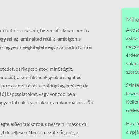
Miko
A coa
i tudni szokásain, hiszen általában nem is
akkor 
y mi az, ami rajtad múlik, amit igenis
magad
 legyen a végkifejlete egy számodra fontos
érdem
valami
tedet, párkapcsolatod minőségét,
szeret
móció), a konfliktusok gyakoriságát és
Szinté
t stressz mértékét, a boldogság érzését; de
lesze
i új kapcsolatokat, vagy vonzod be a
Kellen
hogyan látnak téged akkor, amikor mások előtt
cselek
Ha a 
egfelelően tudsz róluk beszélni, másokkal
alapjá
tek teljesen átértelmezni, sőt, még a