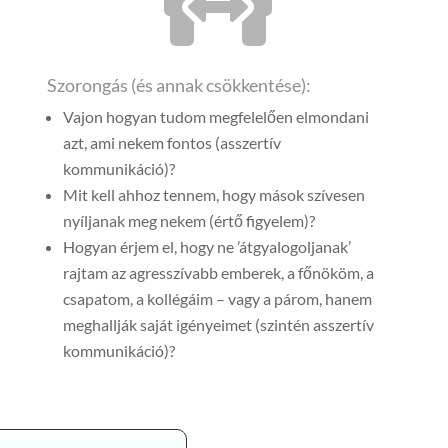
Szorongás (és annak csökkentése):
Vajon hogyan tudom megfelelően elmondani
azt, ami nekem fontos (asszertív
kommunikáció)?
Mit kell ahhoz tennem, hogy mások szívesen
nyíljanak meg nekem (értő figyelem)?
Hogyan érjem el, hogy ne ’átgyalogoljanak’
rajtam az agresszívabb emberek, a főnököm, a
csapatom, a kollégáim – vagy a párom, hanem
meghallják saját igényeimet (szintén asszertív
kommunikáció)?