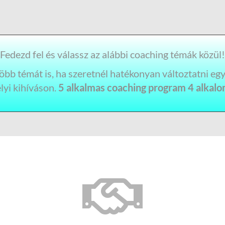
Fedezd fel és válassz az alábbi coaching témák közül!
bb témát is, ha szeretnél hatékonyan változtatni eg
yi kihíváson.
5 alkalmas coaching program 4 alkalo
