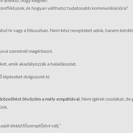
 anélkül, hogy kiégnél?
onfliktusok, és hogyan válthatsz tudatosabb kommunikációra?
 ahol te vagy a fókuszban. Nem kész recepteket adok, hanem kérdése
ová szeretnél megérkezni.
eket, amik akadályozzák a haladásodat.
 lépéseket dolgozunk ki.
gközelítést ötvözöm a mély empátiával
. Nem ígérek csodákat, de 
ünk.
aját életed főszereplőjévé válj.”