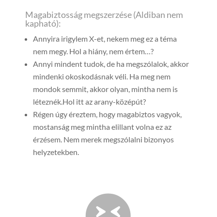
Magabiztosság megszerzése (Aldiban nem
kapható):
Annyira irigylem X-et, nekem meg ez a téma
nem megy. Hol a hiány, nem értem…?
Annyi mindent tudok, de ha megszólalok, akkor
mindenki okoskodásnak véli. Ha meg nem
mondok semmit, akkor olyan, mintha nem is
léteznék.Hol itt az arany-középút?
Régen úgy éreztem, hogy magabiztos vagyok,
mostanság meg mintha elillant volna ez az
érzésem. Nem merek megszólalni bizonyos
helyzetekben.
