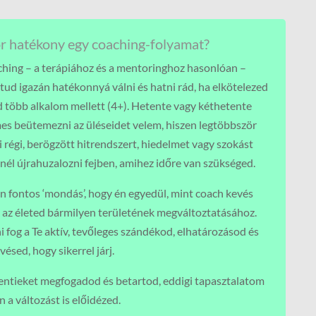
r hatékony egy coaching-folyamat?
ching – a terápiához és a mentoringhoz hasonlóan –
tud igazán hatékonnyá válni és hatni rád, ha elkötelezed
 több alkalom mellett (4+). Hetente vagy kéthetente
es beütemezni az üléseidet velem, hiszen legtöbbször
 régi, berögzött hitrendszert, hiedelmet vagy szokást
nél újrahuzalozni fejben, amihez időre van szükséged.
n fontos ‘mondás’, hogy én egyedül, mint coach kevés
k az életed bármilyen területének megváltoztatásához.
i fog a Te aktív, tevőleges szándékod, elhatározásod és
vésed, hogy sikerrel járj.
fentieket megfogadod és betartod, eddigi tapasztalatom
n a változást is előidézed.