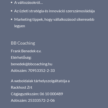
A változásokról…
Az üzleti stratégia és innováció szerszámosládája
Marketing tippek, hogy vállalkozásod sikeresebb
legyen
BB Coaching
Frank Benedek e.v.
Elérhetőség:
benedek@bbcoaching.hu
Adószám: 70953352-2-33
A weboldalak tárhelyszolgáltatója a
Rackhost Zrt
Cégjegyzékszám: 06 10 000489
Adószám: 25333572-2-06