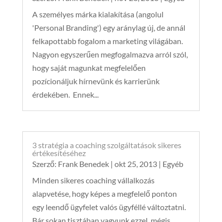
A személyes márka kialakítása (angolul
'Personal Branding') egy aránylag új, de annál
felkapottabb fogalom a marketing világában.
Nagyon egyszerűen megfogalmazva arról szól,
hogy saját magunkat megfelelően
pozícionáljuk hírnevünk és karrierünk
érdekében. Ennek...
3 stratégia a coaching szolgáltatások sikeres
értékesítéséhez
Szerző:
Frank Benedek
|
okt 25, 2013
|
Egyéb
Minden sikeres coaching vállalkozás
alapvetése, hogy képes a megfelelő ponton
egy leendő ügyfelet valós ügyféllé változtatni.
Bár sokan tisztában vagyunk ezzel, mégis