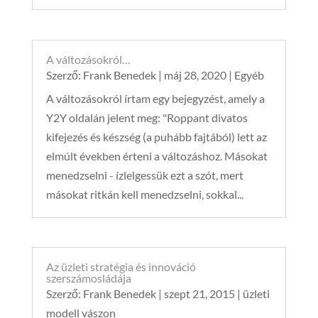
A változásokról…
Szerző:
Frank Benedek
|
máj 28, 2020
|
Egyéb
A változásokról írtam egy bejegyzést, amely a
Y2Y oldalán jelent meg: "Roppant divatos
kifejezés és készség (a puhább fajtából) lett az
elmúlt években érteni a változáshoz. Másokat
menedzselni - ízlelgessük ezt a szót, mert
másokat ritkán kell menedzselni, sokkal...
Az üzleti stratégia és innováció
szerszámosládája
Szerző:
Frank Benedek
|
szept 21, 2015
|
üzleti
modell vászon