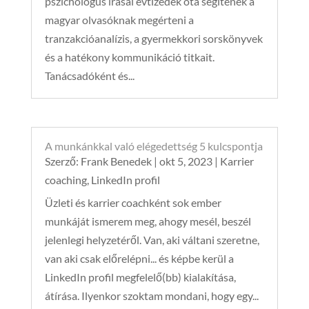
pszichológus írásai évtizedek óta segítenek a
magyar olvasóknak megérteni a
tranzakcióanalízis, a gyermekkori sorskönyvek
és a hatékony kommunikáció titkait.
Tanácsadóként és...
A munkánkkal való elégedettség 5 kulcspontja
Szerző:
Frank Benedek
|
okt 5, 2023
|
Karrier
coaching
,
LinkedIn profil
Üzleti és karrier coachként sok ember
munkáját ismerem meg, ahogy mesél, beszél
jelenlegi helyzetéről. Van, aki váltani szeretne,
van aki csak előrelépni... és képbe kerül a
LinkedIn profil megfelelő(bb) kialakítása,
átírása. Ilyenkor szoktam mondani, hogy egy...