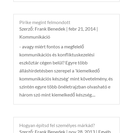
Pirike megint felmondott
Szerző:
Frank Benedek
|
febr 21, 2014
|
Kommunikáció
- avagy miért fontos a megfelelő
kommunikációs és konfliktuskezelési
eszköztár cégen belül? Egyre több
álláshirdetésben szerepel a 'kiemelkedő
kommunikációs készség' mint követelmény, és
szintén egyre több önéletrajzban olvasható e
három szó mint kiemelkedő készség....
Hogyan építsd fel személyes márkád?
Szerző:
Frank Benedek
|
nov 28, 2013
|
Egyéb