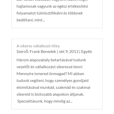
hajlamosak vagyunk az egész értékesítési
folyamatot túlmisztifikálni és többnek
beállítani, mint...
A sikeres vállalkozó titka
Szerző:
Frank Benedek
|
okt 9, 2013
|
Egyéb
Három alapszabály betartásával tudunk
vezetőt és vállalkozást sikeressé tenni
Mennyire ismered önmagad? Mi abban
tudunk segíteni, hogy személyes gondjaid
elsimításával munkád, szakmád és szakmai
sikereid is biztosabb alapokon álljanak.
Specialitásunk, hogy mindig az...