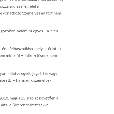
 hozzájárulás megfelel a
ttre vonatkozó Személyes adatot nem
lgozókon, valamint egyes – a jelen
rténő felhasználása, mely az érintett
 nem minősül Adatkezelésnek, sem
yoni- illetve egyéb jogsértés vagy
tése stb. – harmadik személyek
 2018. május 25. napját követően a
által előírt rendelkezésekkel