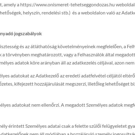
t, amely a https://www.onismeret-tehetseggondozas.hu weboldal
hetőségek, helyszín, rendelési stb.) és a weboldalon való az Adatk
rányadó jogszabályok
tisztesség és az átláthatóság követelményeinek megfelelően, a Fel
k a törvényben meghatározott, vagy a Felhasználók által megadott 
élyes adatok köre arányban áll az adatkezelés céljával, azon nem 
yes adatokat az Adatkezelő az eredeti adatfelvétel céljától eltérő c
őzetes, kifejezett hozzájárulását megszerzi, illetőleg lehetőséget b
élyes adatokat nem ellenőrzi. A megadott Személyes adatok megfe
mély érintett Személyes adatai csak a felette szülői felügyeletet 
Adatkezelőnek nem áll módjában a hozzájáruló személy jogosultságá