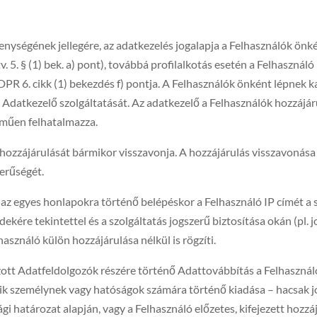
enységének jellegére, az adatkezelés jogalapja a Felhasználók önk
tv. 5. § (1) bek. a) pont), továbbá profilalkotás esetén a Felhaszn
DPR 6. cikk (1) bekezdés f) pontja. A Felhasználók önként lépnek 
z Adatkezelő szolgáltatását. Az adatkezelő a Felhasználók hozzájá
lműen felhatalmazza.
y hozzájárulását bármikor visszavonja. A hozzájárulás visszavonása
zerűségét.
l az egyes honlapokra történő belépéskor a Felhasználó IP címét a 
kére tekintettel és a szolgáltatás jogszerű biztosítása okán (pl. jo
asználó külön hozzájárulása nélkül is rögzíti.
ott Adatfeldolgozók részére történő Adattovábbítás a Felhasználó
k személynek vagy hatóságok számára történő kiadása – hacsak j
gi határozat alapján, vagy a Felhasználó előzetes, kifejezett hozzá