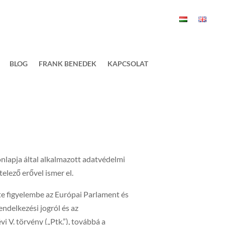
BLOG
FRANK BENEDEK
KAPCSOLAT
nlapja által alkalmazott adatvédelmi
elező erővel ismer el.
te figyelembe az Európai Parlament és
delkezési jogról és az
i V. törvény („Ptk.”), továbbá a