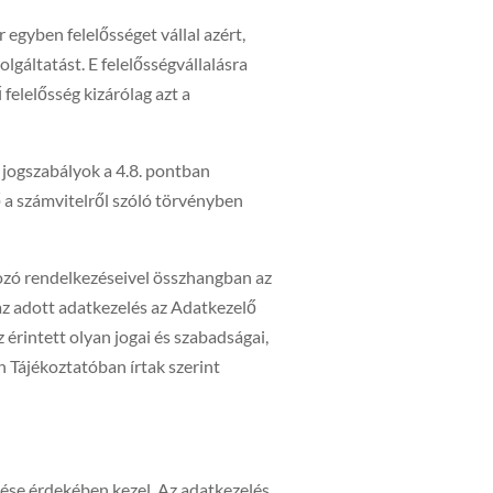
egyben felelősséget vállal azért,
lgáltatást. E felelősségvállalásra
elelősség kizárólag azt a
ó jogszabályok a 4.8. pontban
ő a számvitelről szóló törvényben
kozó rendelkezéseivel összhangban az
 az adott adatkezelés az Adatkezelő
érintett olyan jogai és szabadságai,
 Tájékoztatóban írtak szerint
tése érdekében kezel. Az adatkezelés