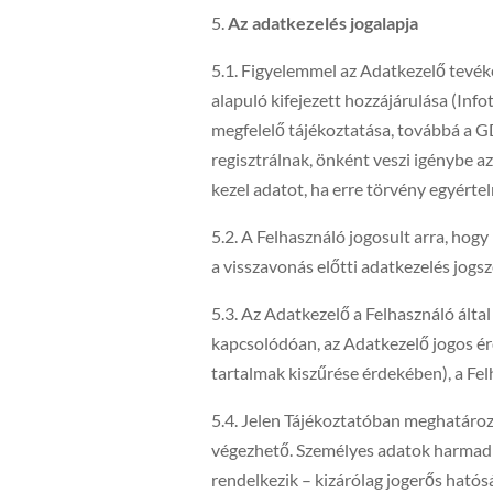
Az adatkezelés jogalapja
5.1. Figyelemmel az Adatkezelő tevék
alapuló kifejezett hozzájárulása (Info
megfelelő tájékoztatása, továbbá a G
regisztrálnak, önként veszi igénybe a
kezel adatot, ha erre törvény egyérte
5.2. A Felhasználó jogosult arra, hog
a visszavonás előtti adatkezelés jogs
5.3. Az Adatkezelő a Felhasználó álta
kapcsolódóan, az Adatkezelő jogos érde
tartalmak kiszűrése érdekében), a Felh
5.4. Jelen Tájékoztatóban meghatároz
végezhető. Személyes adatok harmadi
rendelkezik – kizárólag jogerős hatósá