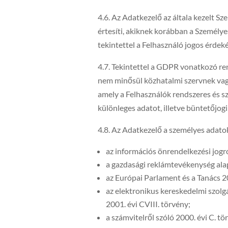
4.6. Az Adatkezelő az általa kezelt Sz
értesíti, akiknek korábban a Személye
tekintettel a Felhasználó jogos érdeké
4.7. Tekintettel a GDPR vonatkozó ren
nem minősül közhatalmi szervnek vag
amely a Felhasználók rendszeres és s
különleges adatot, illetve büntetőjo
4.8. Az Adatkezelő a személyes adato
az információs önrendelkezési jogró
a gazdasági reklámtevékenység alapv
az Európai Parlament és a Tanács 
az elektronikus kereskedelmi szolg
2001. évi CVIII. törvény;
a számvitelről szóló 2000. évi C. tö