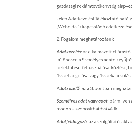
gazdasági reklámtevékenység alapvető f
Jelen Adatkezelési Tájékoztató hatá
„Weboldal”) kapcsolódó adatkezelések
Fogalom meghatározások
Adatkezelés
: az alkalmazott eljárást
különösen a Személyes adatok gyűjtése
betekintése, felhasználása, közlése, 
összehangolása vagy összekapcsolása (
Adatkezelő
: az a 3. pontban meghatár
Személyes adat vagy adat
: bármilyen
módon – azonosíthatóvá válik.
Adatfeldolgozó
: az a szolgáltató, ak