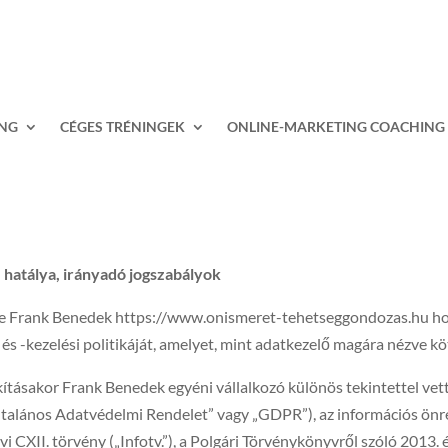
ING
CÉGES TRÉNINGEK
ONLINE-MARKETING COACHING
, hatálya, irányadó jogszabályok
ítse Frank Benedek https://www.onismeret-tehetseggondozas.hu ho
 és -kezelési politikáját, amelyet, mint adatkezelő magára nézve köt
kításakor Frank Benedek egyéni vállalkozó különös tekintettel vet
alános Adatvédelmi Rendelet” vagy „GDPR”), az információs önren
 CXII. törvény („Infotv.”), a Polgári Törvénykönyvről szóló 2013. év