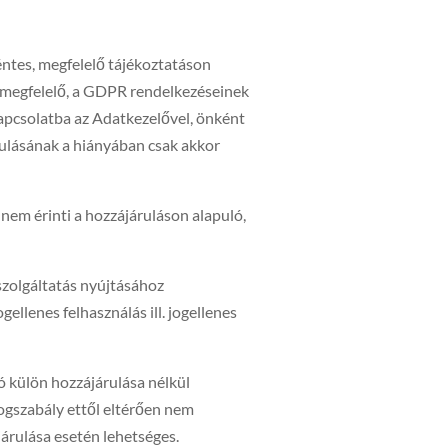
éntes, megfelelő tájékoztatáson
áló megfelelő, a GDPR rendelkezéseinek
kapcsolatba az Adatkezelővel, önként
rulásának a hiányában csak akkor
 nem érinti a hozzájáruláson alapuló,
szolgáltatás nyújtásához
gellenes felhasználás ill. jogellenes
 külön hozzájárulása nélkül
ogszabály ettől eltérően nem
járulása esetén lehetséges.