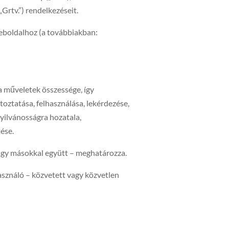
„Grtv.”) rendelkezéseit.
eboldalhoz (a továbbiakban:
a műveletek összessége, így
toztatása, felhasználása, lekérdezése,
nyilvánosságra hozatala,
ése.
 vagy másokkal együtt – meghatározza.
asználó – közvetett vagy közvetlen