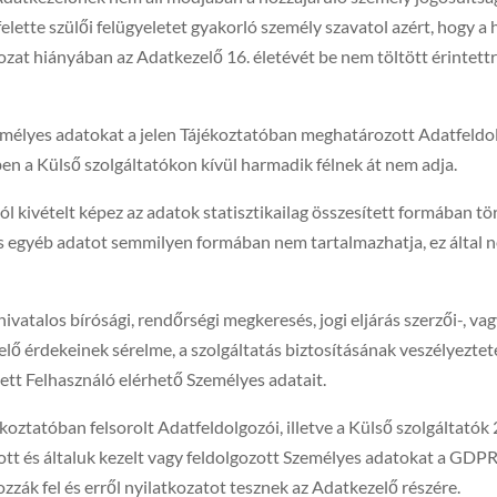
a felette szülői felügyeletet gyakorló személy szavatol azért, hogy a
ozat hiányában az Adatkezelő 16. életévét be nem töltött érinte
zemélyes adatokat a jelen Tájékoztatóban meghatározott Adatfeldo
en a Külső szolgáltatókon kívül harmadik félnek át nem adja.
ól kivételt képez az adatok statisztikailag összesített formában tö
s egyéb adatot semmilyen formában nem tartalmazhatja, ez által
atalos bírósági, rendőrségi megkeresés, jogi eljárás szerzői-, vag
lő érdekeinek sérelme, a szolgáltatás biztosításának veszélyezte
ett Felhasználó elérhető Személyes adatait.
koztatóban felsorolt Adatfeldolgozói, illetve a Külső szolgáltatók
ott és általuk kezelt vagy feldolgozott Személyes adatokat a GDPR 
gozzák fel és erről nyilatkozatot tesznek az Adatkezelő részére.