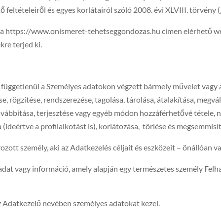
eltételeiről és egyes korlátairól szóló 2008. évi XLVIII. törvény (
lya https://www.onismeret-tehetseggondozas.hu címen elérhető w
re terjed ki.
ól függetlenül a Személyes adatokon végzett bármely művelet vagy 
, rögzítése, rendszerezése, tagolása, tárolása, átalakítása, megvál
továbbítása, terjesztése vagy egyéb módon hozzáférhetővé tétele, 
ideértve a profilalkotást is), korlátozása, törlése és megsemmisít
ozott személy, aki az Adatkezelés céljait és eszközeit – önállóan
 adat vagy információ, amely alapján egy természetes személy Felh
i az Adatkezelő nevében személyes adatokat kezel.