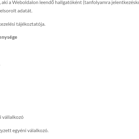
y, aki a Weboldalon leendő hallgatóként (tanfolyamra jelentkezésk
elsorolt adatát.
kezelési tájékoztatója.
kenysége
.
 vállalkozó
zett egyéni válalkozó.