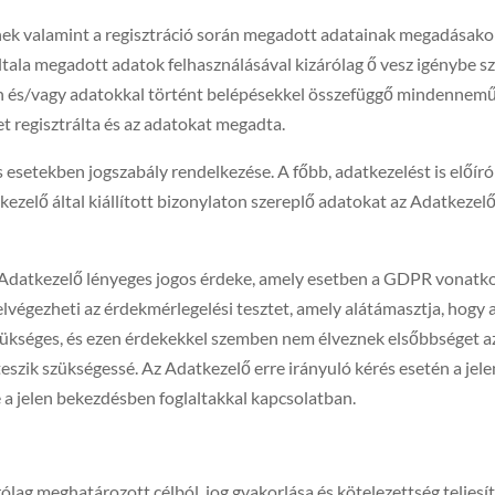
ek valamint a regisztráció során megadott adatainak megadásakor 
általa megadott adatok felhasználásával kizárólag ő vesz igénybe szo
n és/vagy adatokkal történt belépésekkel összefüggő mindennemű f
met regisztrálta és az adatokat megadta.
s esetekben jogszabály rendelkezése. A főbb, adatkezelést is előír
zelő által kiállított bizonylaton szereplő adatokat az Adatkezel
az Adatkezelő lényeges jogos érdeke, amely esetben a GDPR vonat
elvégezheti az érdekmérlegelési tesztet, amely alátámasztja, hogy
ükséges, és ezen érdekekkel szemben nem élveznek elsőbbséget az 
zik szükségessé. Az Adatkezelő erre irányuló kérés esetén a jelen
e a jelen bekezdésben foglaltakkal kapcsolatban.
lag meghatározott célból, jog gyakorlása és kötelezettség teljesí