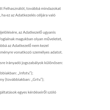
ntett Felhasználót, továbbá mindazokat
 ha ez az Adatkezelés céljára való
jelölésére, az Adatkezelő ugyanis
 foglalnak magukban olyan műveletet,
vábbá az Adatkezelő nem kezel
lekményre vonatkozó személyes adatot.
ésre irányadó jogszabályok különösen:
bbiakban: „Infotv.”);
ny (továbbiakban: „Grtv.”);
áltatások egyes kérdéseiről szóló