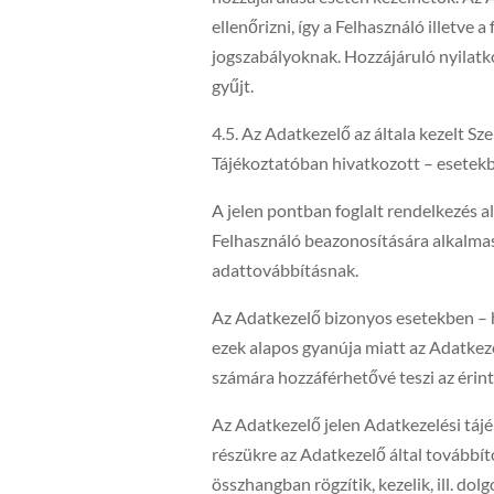
ellenőrizni, így a Felhasználó illetve 
jogszabályoknak. Hozzájáruló nyilatk
gyűjt.
4.5. Az Adatkezelő az általa kezelt S
Tájékoztatóban hivatkozott – esetekb
A jelen pontban foglalt rendelkezés al
Felhasználó beazonosítására alkalma
adattovábbításnak.
Az Adatkezelő bizonyos esetekben – hiv
ezek alapos gyanúja miatt az Adatkeze
számára hozzáférhetővé teszi az érint
Az Adatkezelő jelen Adatkezelési tájé
részükre az Adatkezelő által továbbít
összhangban rögzítik, kezelik, ill. dol