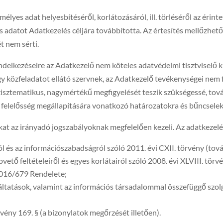
emélyes adat helyesbítéséről, korlátozásáról, ill. törléséről az éri
s adatot Adatkezelés céljára továbbította. Az értesítés mellőzhető,
t nem sérti.
delkezéseire az Adatkezelő nem köteles adatvédelmi tisztviselő ki
y közfeladatot ellátó szervnek, az Adatkezelő tevékenységei nem
zisztematikus, nagymértékű megfigyelését teszik szükségessé, to
gi felelősség megállapítására vonatkozó határozatokra és bűncse
kat az irányadó jogszabályoknak megfelelően kezeli. Az adatkezel
l és az információszabadságról szóló 2011. évi CXII. törvény (tová
ető feltételeiről és egyes korlátairól szóló 2008. évi XLVIII. törvé
2016/679 Rendelete;
áltatások, valamint az információs társadalommal összefüggő szolg
rvény 169. § (a bizonylatok megőrzését illetően).