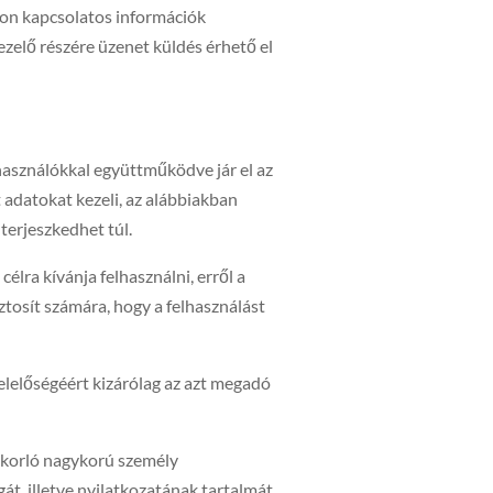
on kapcsolatos információk
ezelő részére üzenet küldés érhető el
használókkal együttműködve jár el az
adatokat kezeli, az alábbiakban
terjeszkedhet túl.
élra kívánja felhasználni, erről a
iztosít számára, hogy a felhasználást
lelőségéért kizárólag az azt megadó
gyakorló nagykorú személy
t, illetve nyilatkozatának tartalmát