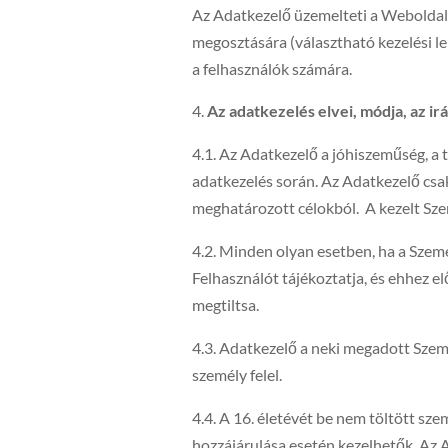
Az Adatkezelő üzemelteti a Weboldal
megosztására (választható kezelési le
a felhasználók számára.
Az adatkezelés elvei, módja, az i
4.1. Az Adatkezelő a jóhiszeműség, a 
adatkezelés során. Az Adatkezelő csa
meghatározott célokból. A kezelt Szem
4.2. Minden olyan esetben, ha a Személ
Felhasználót tájékoztatja, és ehhez el
megtiltsa.
4.3. Adatkezelő a neki megadott Szem
személy felel.
4.4. A 16. életévét be nem töltött sze
hozzájárulása esetén kezelhetők. Az 