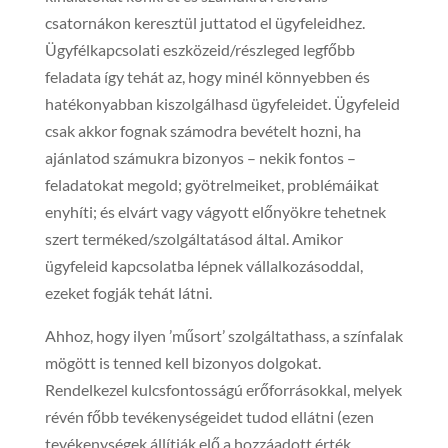
csatornákon keresztül juttatod el ügyfeleidhez.
Ügyfélkapcsolati eszközeid/részleged legfőbb
feladata így tehát az, hogy minél könnyebben és
hatékonyabban kiszolgálhasd ügyfeleidet. Ügyfeleid
csak akkor fognak számodra bevételt hozni, ha
ajánlatod számukra bizonyos – nekik fontos –
feladatokat megold; gyötrelmeiket, problémáikat
enyhíti; és elvárt vagy vágyott előnyökre tehetnek
szert terméked/szolgáltatásod által. Amikor
ügyfeleid kapcsolatba lépnek vállalkozásoddal,
ezeket fogják tehát látni.
Ahhoz, hogy ilyen ’műsort’ szolgáltathass, a színfalak
mögött is tenned kell bizonyos dolgokat.
Rendelkezel kulcsfontosságú erőforrásokkal, melyek
révén főbb tevékenységeidet tudod ellátni (ezen
tevékenységek állítják elő a hozzáadott érték