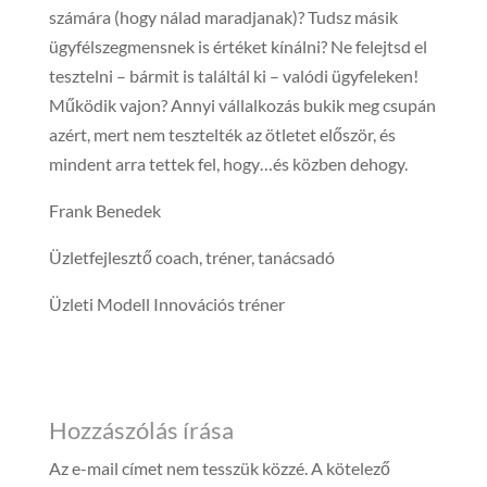
számára (hogy nálad maradjanak)? Tudsz másik
ügyfélszegmensnek is értéket kínálni? Ne felejtsd el
tesztelni – bármit is találtál ki – valódi ügyfeleken!
Működik vajon? Annyi vállalkozás bukik meg csupán
azért, mert nem tesztelték az ötletet először, és
mindent arra tettek fel, hogy…és közben dehogy.
Frank Benedek
Üzletfejlesztő coach, tréner, tanácsadó
Üzleti Modell Innovációs tréner
Hozzászólás írása
Az e-mail címet nem tesszük közzé.
A kötelező