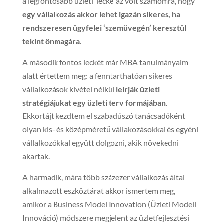
a legfontosabb üzleti ‘lecke’ az volt számomra, hogy
egy vállalkozás akkor lehet igazán sikeres, ha
rendszeresen ügyfelei ‘szemüvegén’ keresztül
tekint önmagára
.
A második fontos leckét már MBA tanulmányaim
alatt értettem meg: a fenntarthatóan sikeres
vállalkozások kivétel nélkül
leírják üzleti
stratégiájukat egy üzleti terv formájában
.
Ekkortájt kezdtem el szabadúszó tanácsadóként
olyan kis- és középméretű vállakozásokkal és egyéni
vállalkozókkal együtt dolgozni, akik növekedni
akartak.
A harmadik, mára több százezer vállalkozás által
alkalmazott eszköztárat akkor ismertem meg,
amikor a Business Model Innovation (Üzleti Modell
Innováció) módszere megjelent az üzletfejlesztési