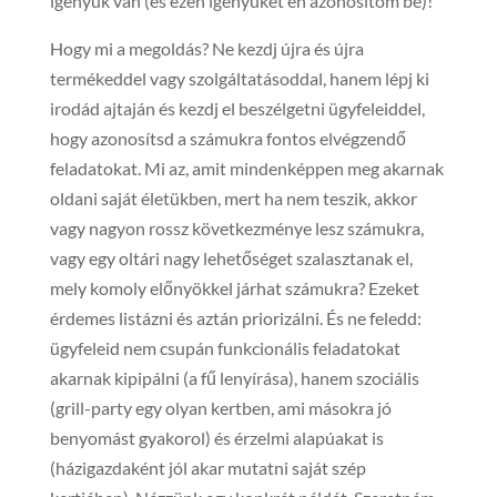
igényük van (és ezen igényüket én azonosítom be)!
Hogy mi a megoldás? Ne kezdj újra és újra
termékeddel vagy szolgáltatásoddal, hanem lépj ki
irodád ajtaján és kezdj el beszélgetni ügyfeleiddel,
hogy azonosítsd a számukra fontos elvégzendő
feladatokat. Mi az, amit mindenképpen meg akarnak
oldani saját életükben, mert ha nem teszik, akkor
vagy nagyon rossz következménye lesz számukra,
vagy egy oltári nagy lehetőséget szalasztanak el,
mely komoly előnyökkel járhat számukra? Ezeket
érdemes listázni és aztán priorizálni. És ne feledd:
ügyfeleid nem csupán funkcionális feladatokat
akarnak kipipálni (a fű lenyírása), hanem szociális
(grill-party egy olyan kertben, ami másokra jó
benyomást gyakorol) és érzelmi alapúakat is
(házigazdaként jól akar mutatni saját szép