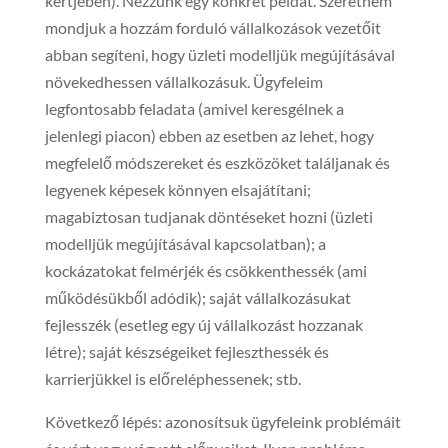
kertjében). Nézzünk egy konkrét példát. Szeretném
mondjuk a hozzám forduló vállalkozások vezetőit
abban segíteni, hogy üzleti modelljük megújításával
növekedhessen vállalkozásuk. Ügyfeleim
legfontosabb feladata (amivel keresgélnek a
jelenlegi piacon) ebben az esetben az lehet, hogy
megfelelő módszereket és eszközöket találjanak és
legyenek képesek könnyen elsajátítani;
magabiztosan tudjanak döntéseket hozni (üzleti
modelljük megújításával kapcsolatban); a
kockázatokat felmérjék és csökkenthessék (ami
működésükből adódik); saját vállalkozásukat
fejlesszék (esetleg egy új vállalkozást hozzanak
létre); saját készségeiket fejleszthessék és
karrierjükkel is előreléphessenek; stb.
Következő lépés: azonosítsuk ügyfeleink problémáit