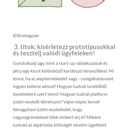
©Strategyzer
3. titok: kísérletezz prototípusokkal
és tesztelj valódi ügyfeleken!
Gondolkodj úgy, mint a start-up vállalkozások és
játsz egy kicsit különböző korlátozó tényezőkkel. Mi
lenne, ha az alaptermékedet vagy –szolgáltatásodat
ingyen kellene adnod? Hogyan tudnál ismétlődő
bevételekre szert tenni? Hogyan tudnál platform
üzleti modellt létrehozni? Vajon képes lennél
felnagyítani üzleti modelledet, hogy
nagyságrendekkel több embert érj el? Miként
tudnád az elpártolás költségét növelni ügyfeleid