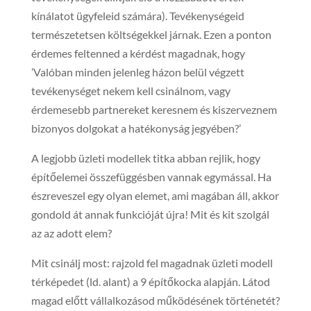
kínálatot ügyfeleid számára). Tevékenységeid
természetetsen költségekkel járnak. Ezen a ponton
érdemes feltenned a kérdést magadnak, hogy
’Valóban minden jelenleg házon belül végzett
tevékenységet nekem kell csinálnom, vagy
érdemesebb partnereket keresnem és kiszerveznem
bizonyos dolgokat a hatékonyság jegyében?’
A legjobb üzleti modellek titka abban rejlik, hogy
építőelemei összefüggésben vannak egymással. Ha
észreveszel egy olyan elemet, ami magában áll, akkor
gondold át annak funkcióját újra! Mit és kit szolgál
az az adott elem?
Mit csinálj most: rajzold fel magadnak üzleti modell
térképedet (ld. alant) a 9 építőkocka alapján. Látod
magad előtt vállalkozásod működésének történetét?