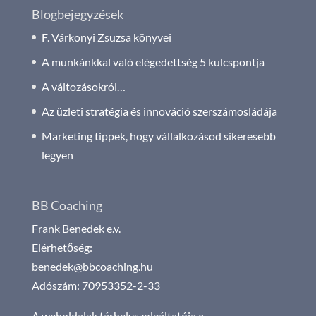
Blogbejegyzések
F. Várkonyi Zsuzsa könyvei
A munkánkkal való elégedettség 5 kulcspontja
A változásokról…
Az üzleti stratégia és innováció szerszámosládája
Marketing tippek, hogy vállalkozásod sikeresebb
legyen
BB Coaching
Frank Benedek e.v.
Elérhetőség:
benedek@bbcoaching.hu
Adószám: 70953352-2-33
A weboldalak tárhelyszolgáltatója a