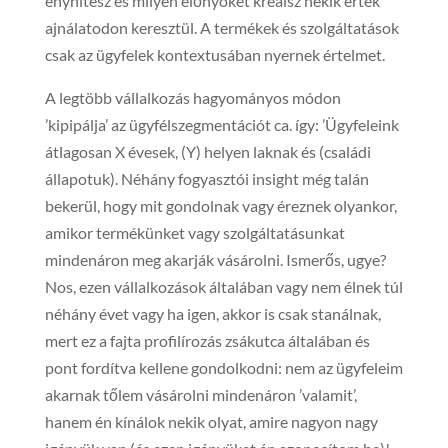
enyhítesz és milyen előnyöket kreálsz nekik érték
ajnálatodon keresztül. A termékek és szolgáltatások
csak az ügyfelek kontextusában nyernek értelmet.
A legtöbb vállalkozás hagyományos módon
’kipipálja’ az ügyfélszegmentációt ca. így: ’Ügyfeleink
átlagosan X évesek, (Y) helyen laknak és (családi
állapotuk). Néhány fogyasztói insight még talán
bekerül, hogy mit gondolnak vagy éreznek olyankor,
amikor termékünket vagy szolgáltatásunkat
mindenáron meg akarják vásárolni. Ismerős, ugye?
Nos, ezen vállalkozások általában vagy nem élnek túl
néhány évet vagy ha igen, akkor is csak stanálnak,
mert ez a fajta profilírozás zsákutca általában és
pont fordítva kellene gondolkodni: nem az ügyfeleim
akarnak tőlem vásárolni mindenáron ’valamit’,
hanem én kínálok nekik olyat, amire nagyon nagy