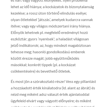
és várt vagy vágyott előnyeiket. Ilyen probléma
lehet az idő hiánya; a kockázatok és bizonytalanság
kezelése; a rossz úton történő elindulás esélye;
olyan ötletekkel ’játszás’, amelyek kudarcra vannak
ítélve; vagy egy világos módszertani irány hiánya.
Előnyök lehetnek pl. megfelelő eredményt hozó
eszköztár; gyors ’nyerések’; a haladást világosan
jelző indikátorok; az, hogy mindezt magabiztosan
tehesse meg; hasonló gondolkodású emberek
között érezze magát; jobb együttműködés
másokkal; konkrét tippek (pl. a kockázat
csökkentésére) és bevethető ötletek.
És most jön a szórakoztató része! Vess egy pillantást
a hozzáadott érték kínálatodra (ld. alant az ábrát) és
nézd meg miként adsz választ érték ajánlatoddal
ügyfeleid elvárt vagy vágyott előnyeire; és miként