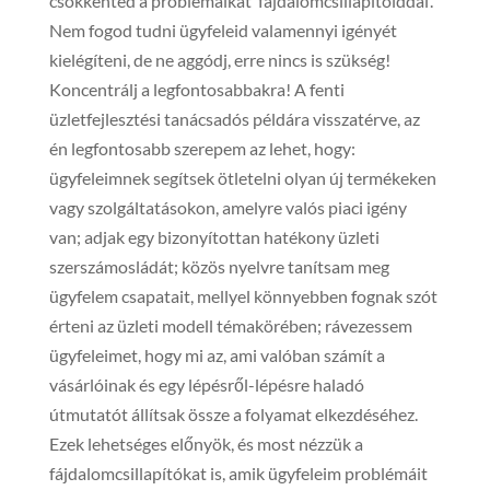
csökkented a problémáikat ’fájdalomcsillapítóiddal’.
Nem fogod tudni ügyfeleid valamennyi igényét
kielégíteni, de ne aggódj, erre nincs is szükség!
Koncentrálj a legfontosabbakra! A fenti
üzletfejlesztési tanácsadós példára visszatérve, az
én legfontosabb szerepem az lehet, hogy:
ügyfeleimnek segítsek ötletelni olyan új termékeken
vagy szolgáltatásokon, amelyre valós piaci igény
van; adjak egy bizonyítottan hatékony üzleti
szerszámosládát; közös nyelvre tanítsam meg
ügyfelem csapatait, mellyel könnyebben fognak szót
érteni az üzleti modell témakörében; rávezessem
ügyfeleimet, hogy mi az, ami valóban számít a
vásárlóinak és egy lépésről-lépésre haladó
útmutatót állítsak össze a folyamat elkezdéséhez.
Ezek lehetséges előnyök, és most nézzük a
fájdalomcsillapítókat is, amik ügyfeleim problémáit