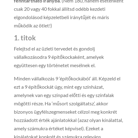
fenntartható irányba
. (Nem 180, hanem esetenként
csak 20 vagy 40 fokkal állítsd odébb kezdeti
elgondolásod képzeletbeli iránytűjét és máris
működik az ötlet!)
1. titok
Felejtsd el az üzleti tervedet és gondolj
vállalkozásodra 9 építőkockaként, amelyek
együttesen egy történetet mesélnek el.
Minden vállalkozás 9 ‘építőkockából’ áll. Képzeld el
ezt a 9 építőkockát úgy, mint egy színházat,
amelynek van egy színpad előtti és egy színfalak
mögötti része. Ha ‘műsort szolgáltatsz’, akkor
bizonyos ügyfélszegmenseket célzol meg konkrét
hozzáadott érték ajánlatokkal (azaz olyan kínálattal,
amely számukra értéket képvisel). Ezeket a
kínálatokat konkrét és számukra releváns