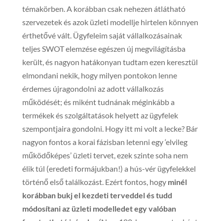
témakörben. A korábban csak nehezen átlátható
szervezetek és azok üzleti modellje hirtelen könnyen
érthetővé vált. Ügyfeleim saját vállalkozásainak
teljes SWOT elemzése egészen új megvilágításba
került, és nagyon hatákonyan tudtam ezen keresztül
elmondani nekik, hogy milyen pontokon lenne
érdemes újragondolni az adott vállalkozás
működését; és miként tudnának méginkább a
termékek és szolgáltatások helyett az ügyfelek
szempontjaira gondolni. Hogy itt mi volt a lecke? Bár
nagyon fontos a korai fázisban letenni egy ‘elvileg
működőképes’ üzleti tervet, ezek szinte soha nem
élik túl (eredeti formájukban!) a hús-vér ügyfelekkel
történő első találkozást. Ezért fontos, hogy
minél
korábban bukj el kezdeti terveddel és tudd
módosítani az üzleti modelledet egy valóban